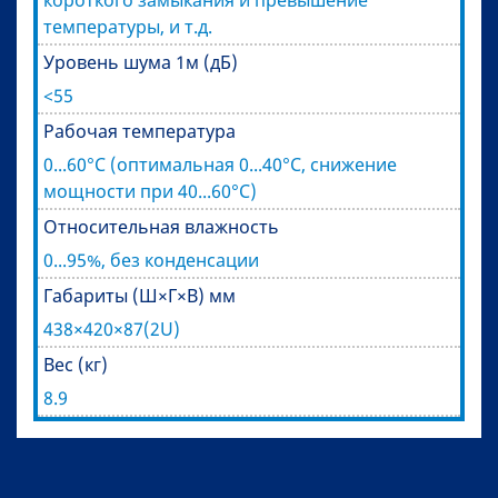
короткого замыкания и превышение
температуры, и т.д.
Уровень шума 1м (дБ)
<55
Рабочая температура
0...60°С (оптимальная 0...40°С, снижение
мощности при 40...60°С)
Относительная влажность
0...95%, без конденсации
Габариты (Ш×Г×В) мм
438×420×87(2U)
Вес (кг)
8.9