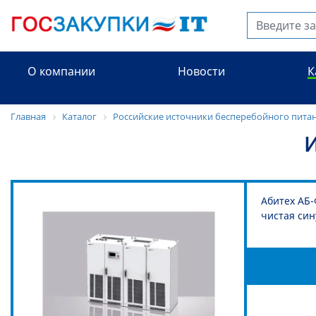
О компании
Новости
К
Главная
Каталог
Российские источники бесперебойного пита
И
Абитех АБ-
чистая син