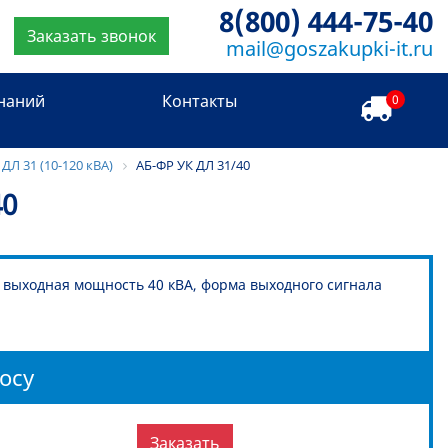
8(800) 444-75-40
Заказать звонок
mail@goszakupki-it.ru
знаний
Контакты
0
ДЛ 31 (10-120 кВА)
АБ-ФР УК ДЛ 31/40
40
 выходная мощность 40 кВА, форма выходного сигнала
осу
Заказать