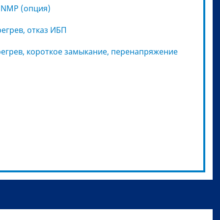
SNMP (опция)
регрев, отказ ИБП
регрев, короткое замыкание, перенапряжение