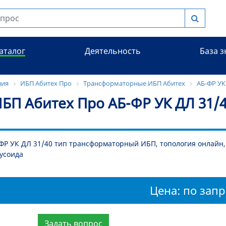
аталог
Деятельность
База 
ния
ИБП Абитех Про
Трансформаторные ИБП Абитех
АБ-ФР УК 
БП Абитех Про АБ-ФР УК ДЛ 31/
ФР УК ДЛ 31/40 тип трансформаторный ИБП, топология онлайн,
усоида
Цена: по запр
Задать вопрос