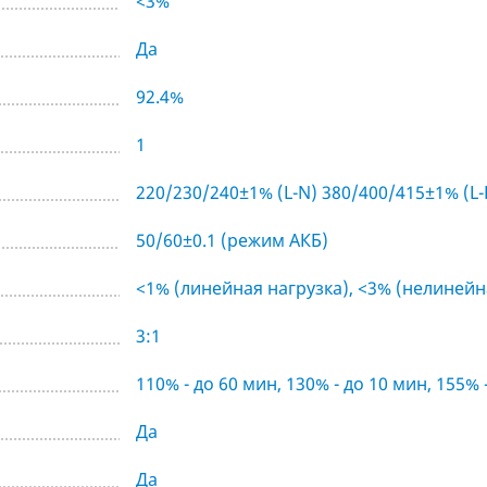
<3%
Да
92.4%
1
220/230/240±1% (L-N) 380/400/415±1% (L-
50/60±0.1 (режим АКБ)
<1% (линейная нагрузка), <3% (нелинейн
3:1
110% - до 60 мин, 130% - до 10 мин, 155% 
Да
Да