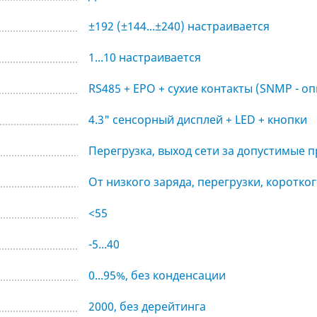
±192 (±144...±240) настраивается
1...10 настраивается
RS485 + EPO + cухие контакты (SNMP - оп
4.3" сенсорный дисплей + LED + кнопки
Перегрузка, выход сети за допустимые п
От низкого заряда, перегрузки, коротк
<55
-5...40
0...95%, без конденсации
2000, без дерейтинга