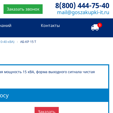
8(800) 444-75-40
Заказать звонок
mail@goszakupki-it.ru
знаний
Контакты
0
10-40 кВА)
АБ-КР 15 Т
ая мощность 15 кВА, форма выходного сигнала чистая
осу
Заказать