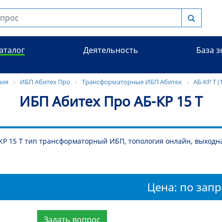
аталог
Деятельность
База 
ния
ИБП Абитех Про
Трансформаторные ИБП Абитех
АБ-КР Т (
ИБП Абитех Про АБ-КР 15 Т
КР 15 Т тип трансформаторный ИБП, топология онлайн, выходн
Цена: по запр
Задать вопрос