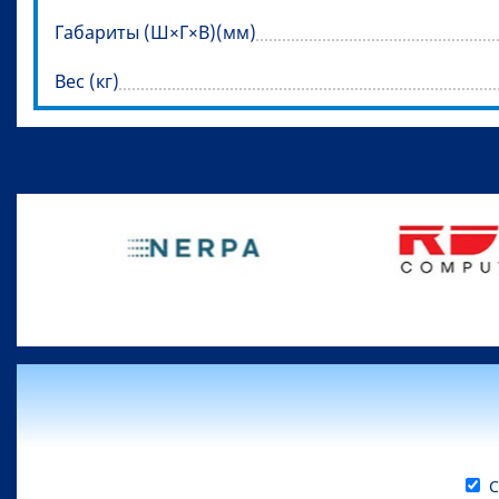
Габариты (Ш×Г×В)(мм)
Вес (кг)
С 