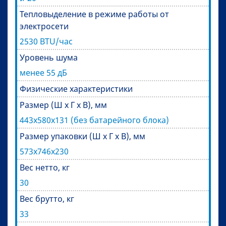
Тепловыделение в режиме работы от
электросети
2530 BTU/час
Уровень шума
менее 55 дБ
Физические характеристики
Размер (Ш х Г х В), мм
443х580х131 (без батарейного блока)
Размер упаковки (Ш х Г х В), мм
573х746х230
Вес нетто, кг
30
Вес брутто, кг
33