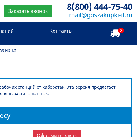
8(800) 444-75-40
Заказать звонок
mail@goszakupki-it.ru
знаний
Контакты
0
DS HS 1.5
рабочих станций от кибератак. Эта версия предлагает
ровень защиты данных.
осу
Оформить заказ