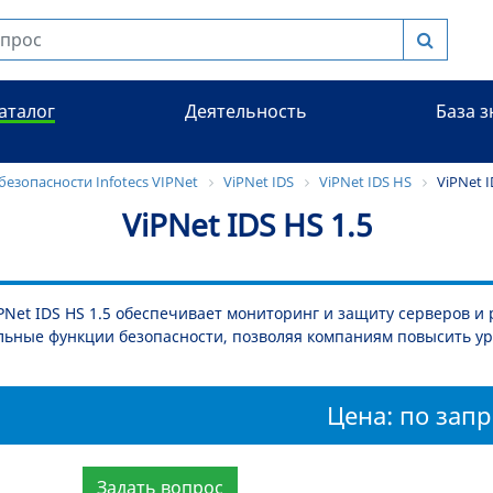
аталог
Деятельность
База 
езопасности Infotecs VIPNet
ViPNet IDS
ViPNet IDS HS
ViPNet I
ViPNet IDS HS 1.5
PNet IDS HS 1.5 обеспечивает мониторинг и защиту серверов и 
льные функции безопасности, позволяя компаниям повысить у
Цена: по запр
Задать вопрос