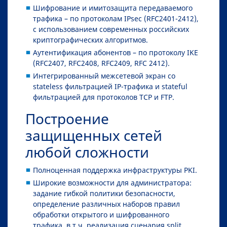
Шифрование и имитозащита передаваемого
трафика – по протоколам IPsec (RFC2401-2412),
с использованием современных российских
криптографических алгоритмов.
Аутентификация абонентов – по протоколу IKE
(RFC2407, RFC2408, RFC2409, RFC 2412).
Интегрированный межсетевой экран со
stateless фильтрацией IP-трафика и stateful
фильтрацией для протоколов TCP и FTP.
Построение
защищенных сетей
любой сложности
Полноценная поддержка инфраструктуры PKI.
Широкие возможности для администратора:
задание гибкой политики безопасности,
определение различных наборов правил
обработки открытого и шифрованного
трафика, в т.ч. реализация сценария split