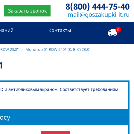
8(800) 444-75-40
Заказать звонок
mail@goszakupki-it.ru
знаний
Контакты
0
RDW 23,8"
Монитор 01 RDW 2401 (К, B, C) 23,8"
1
D и антибликовым экраном. Соответствует требованиям
осу