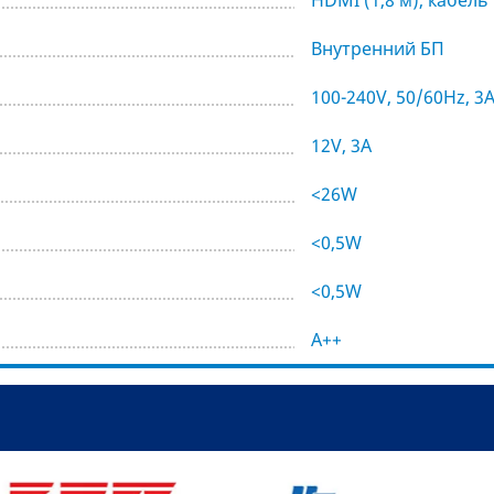
Внутренний БП
100-240V, 50/60Hz, 3
12V, 3A
<26W
<0,5W
<0,5W
A++