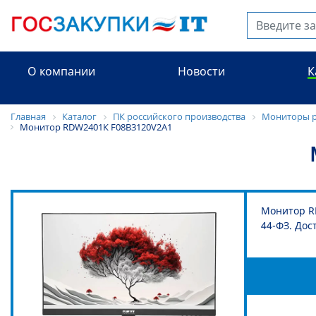
О компании
Новости
К
Главная
Каталог
ПК российского производства
Мониторы р
Монитор RDW2401К F08B3120V2A1
Монитор RD
44-ФЗ. Дос