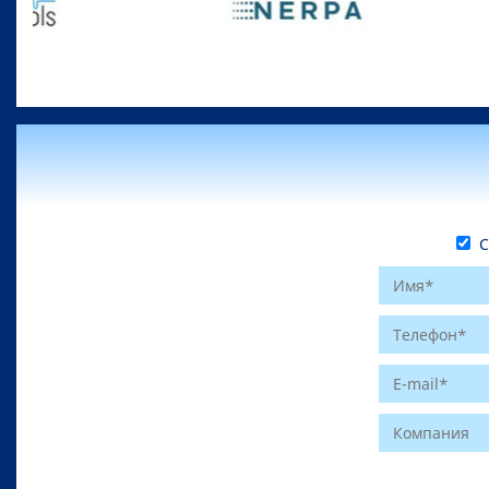
С 
Website