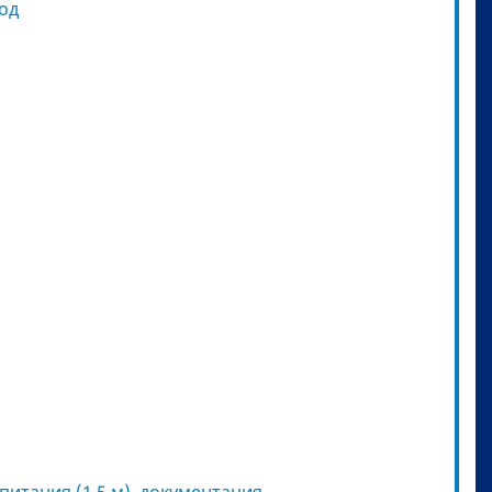
од
 питания (1,5 м), документация