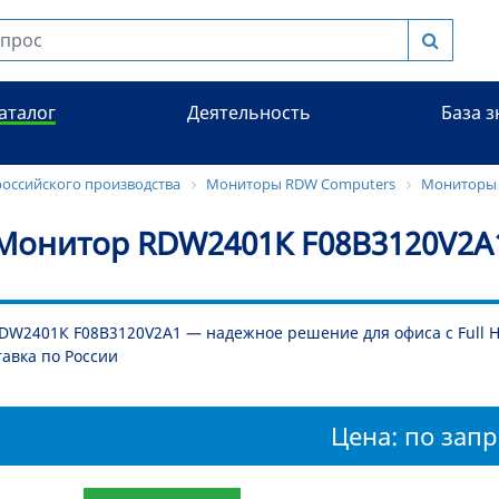
аталог
Деятельность
База 
оссийского производства
Мониторы RDW Computers
Мониторы 
Монитор RDW2401К F08B3120V2A
W2401К F08B3120V2A1 — надежное решение для офиса с Full H
тавка по России
Цена: по запр