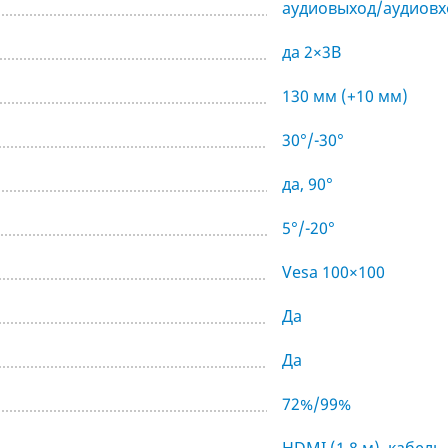
аудиовыход/аудиовх
да 2×3В
130 мм (+10 мм)
30°/-30°
да, 90°
5°/-20°
Vesa 100×100
Да
Да
72%/99%
HDMI (1,8 м), кабель