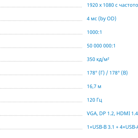
1920 x 1080 с частот
4 мс (by OD)
1000:1
50 000 000:1
350 кд/м²
178° (Г) / 178° (В)
16,7 м
120 Гц
VGA, DP 1.2, HDMI 1.4
1×USB-B 3.1 + 4×USB-A