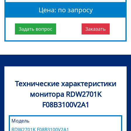
Цена: по запросу
Задать вопрос
Заказать
Технические характеристики
монитора RDW2701K
F08В3100V2A1
Модель
RDW2701K F08В3100V2A1