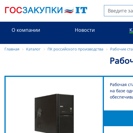
О компании
Новости
К
Главная
Каталог
ПК российского производства
Рабочие ста
Рабоч
Рабочая ст
на базе од
обеспечив