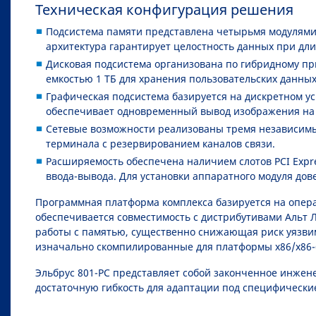
Техническая конфигурация решения
Подсистема памяти представлена четырьмя модулями 
архитектура гарантирует целостность данных при дл
Дисковая подсистема организована по гибридному пр
емкостью 1 ТБ для хранения пользовательских данных
Графическая подсистема базируется на дискретном у
обеспечивает одновременный вывод изображения на 
Сетевые возможности реализованы тремя независимым
терминала с резервированием каналов связи.
Расширяемость обеспечена наличием слотов PCI Expres
ввода-вывода. Для установки аппаратного модуля дов
Программная платформа комплекса базируется на опера
обеспечивается совместимость с дистрибутивами Альт Л
работы с памятью, существенно снижающая риск уязви
изначально скомпилированные для платформы x86/x86-6
Эльбрус 801-РС представляет собой законченное инже
достаточную гибкость для адаптации под специфически