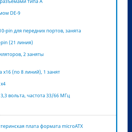
 разъёмами типа A
ёмом DE-9
10-pin для передних портов, занята
pin (21 линия)
иляторов, 2 заняты
а x16 (по 8 линий), 1 занят
 x4
 3,3 вольта, частота 33/66 МГц
атеринская плата формата microATX