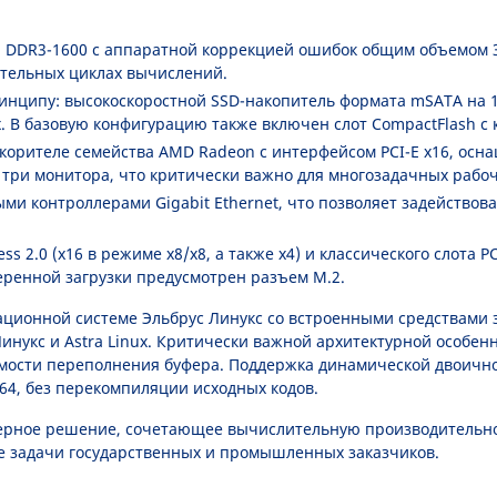
DDR3-1600 с аппаратной коррекцией ошибок общим объемом 32
ительных циклах вычислений.
инципу: высокоскоростной SSD-накопитель формата mSATA на 12
. В базовую конфигурацию также включен слот CompactFlash с к
скорителе семейства AMD Radeon с интерфейсом PCI-E x16, ос
три монитора, что критически важно для многозадачных рабоч
и контроллерами Gigabit Ethernet, что позволяет задействова
s 2.0 (x16 в режиме x8/x8, а также x4) и классического слота
еренной загрузки предусмотрен разъем M.2.
ционной системе Эльбрус Линукс со встроенными средствами 
инукс и Astra Linux. Критически важной архитектурной особе
мости переполнения буфера. Поддержка динамической двоично
4, без перекомпиляции исходных кодов.
нерное решение, сочетающее вычислительную производительно
е задачи государственных и промышленных заказчиков.