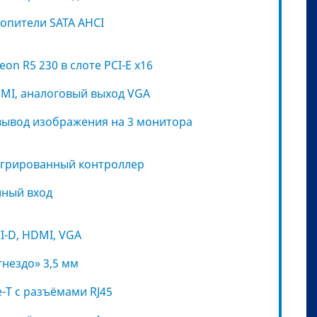
опители SATA AHCI
on R5 230 в слоте PCI-E x16
MI, аналоговый выход VGA
ывод изображения на 3 монитора
тегрированный контроллер
йный вход
I-D, HDMI, VGA
гнездо» 3,5 мм
e-T с разъёмами RJ45