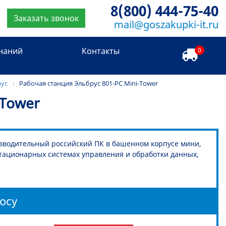
8(800) 444-75-40
Заказать звонок
mail@goszakupki-it.ru
знаний
Контакты
0
рус
Рабочая станция Эльбрус 801-РС Mini-Tower
-Tower
оизводительный российский ПК в башенном корпусе мини,
 стационарных системах управления и обработки данных,
осу