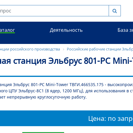
аталог
Деятельность
База 
нции российского производства
Российские рабочие станции Эльб
ая станция Эльбрус 801-РС Mini
анция Эльбрус 801-РС Mini-Tower ТВГИ.466535.175 - высокопр
ного ЦПУ Эльбрус-8С1 (8 ядер, 1200 МГц), для использования в
ает непрерывную круглосуточную работу.
Цена: по запр