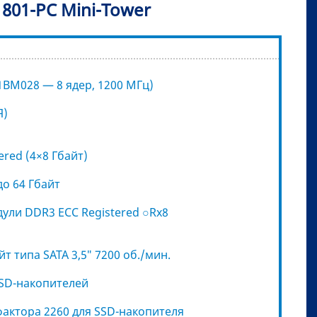
801-РС Mini-Tower
1ВМ028 — 8 ядер, 1200 МГц)
Я)
ered (4×8 Гбайт)
до 64 Гбайт
ули DDR3 ECC Registered ○Rx8
т типа SATA 3,5″ 7200 об./мин.
SSD-накопителей
-фактора 2260 для SSD-накопителя