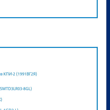
 КПИ-2 (1991ВГ2Я)
(TSMTD3LR03-8GL)
X)