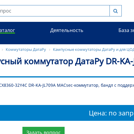
аталог
Деятельность
База 
Коммутаторы ДатаРу
Кампусные коммутаторы ДатаРу и для ЦО
сный коммутатор ДатаРу DR-KA-
СХ8360-32Y4C DR-KA-JL709A MACsec-коммутатор, бандл с поддержк
Цена: по запр
Задать вопрос