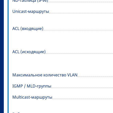
ND-таблица (IPv6)
Unicast-маршруты
ACL (входящие)
ACL (исходящие)
Максимальное количество VLAN
IGMP / MLD-группы
Multicast-маршруты