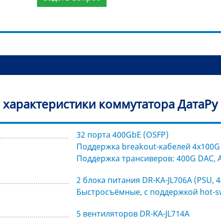
 характеристики коммутатора ДатаРу 
32 порта 400GbE (OSFP)
Поддержка breakout-кабелей 4x100G
Поддержка трансиверов: 400G DAC, AO
2 блока питания DR-KA-JL706A (PSU, 4
Быстросъёмные, с поддержкой hot-
5 вентиляторов DR-KA-JL714A