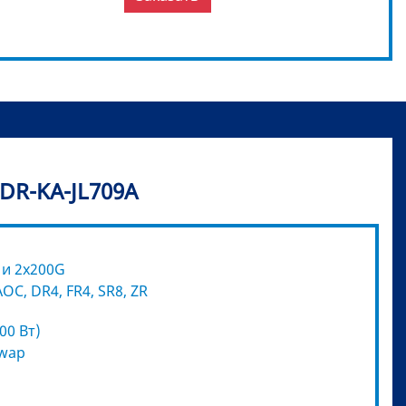
DR-KA-JL709A
 и 2x200G
C, DR4, FR4, SR8, ZR
00 Вт)
swap