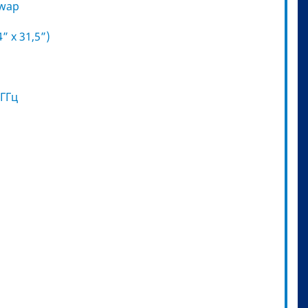
swap
” x 31,5”)
 ГГц