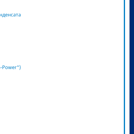
онденсата
o-Power")