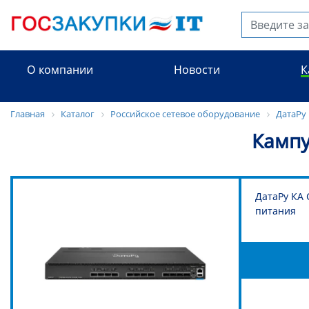
О компании
Новости
К
Главная
Каталог
Российское сетевое оборудование
ДатаРу
Кампу
ДатаРу КА 
питания