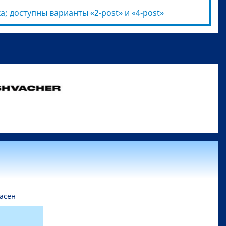
а; доступны варианты «2-post» и «4-post»
асен