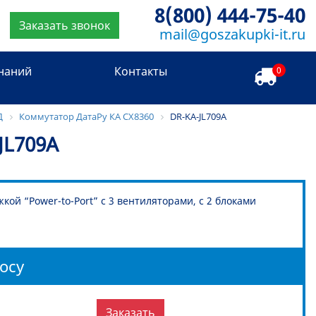
8(800) 444-75-40
Заказать звонок
mail@goszakupki-it.ru
знаний
Контакты
0
Д
Коммутатор ДатаРу КА СХ8360
DR-KA-JL709A
JL709A
ой “Power-to-Port” с 3 вентиляторами, с 2 блоками
осу
Заказать