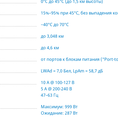
0°C до 45°C (до 1,5 км высоты)
15%–95% при 45°C, без выпадения к
−40°C до 70°C
до 3,048 км
до 4,6 км
от портов к блокам питания ("Port-t
LWAd = 7,0 Бел, LpAm = 58,7 дБ
10 A @ 100-127 В
5 A @ 200-240 В
47–63 Гц
Максимум: 999 Вт
Ожидание: 287 Вт