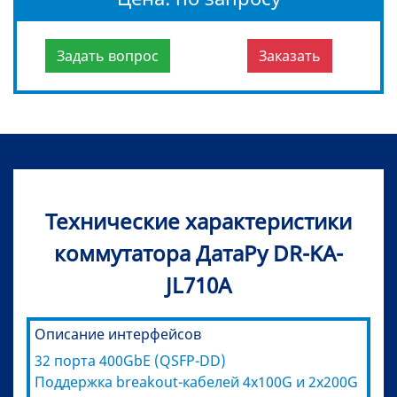
Задать вопрос
Заказать
Технические характеристики
коммутатора ДатаРу DR-KA-
JL710A
Описание интерфейсов
32 порта 400GbE (QSFP-DD)
Поддержка breakout-кабелей 4x100G и 2x200G