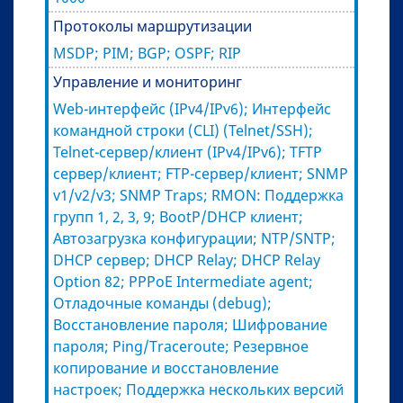
Протоколы маршрутизации
MSDP; PIM; BGP; OSPF; RIP
Управление и мониторинг
Web-интерфейс (IPv4/IPv6); Интерфейс
командной строки (CLI) (Telnet/SSH);
Telnet-сервер/клиент (IPv4/IPv6); TFTP
сервер/клиент; FTP-сервер/клиент; SNMP
v1/v2/v3; SNMP Traps; RMON: Поддержка
групп 1, 2, 3, 9; BootP/DHCP клиент;
Автозагрузка конфигурации; NTP/SNTP;
DHCP сервер; DHCP Relay; DHCP Relay
Option 82; PPPoE Intermediate agent;
Отладочные команды (debug);
Восстановление пароля; Шифрование
пароля; Ping/Traceroute; Резервное
копирование и восстановление
настроек; Поддержка нескольких версий