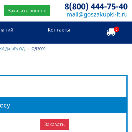
8(800) 444-75-40
Заказать звонок
mail@goszakupki-it.ru
знаний
Контакты
0
ХД ДатаРу ОД
ОД3000
осу
Заказать