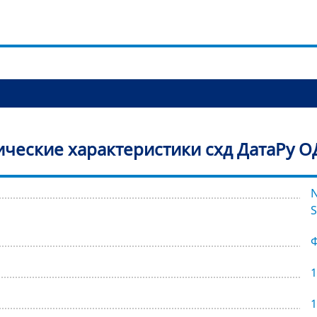
ические характеристики схд ДатаРу О
N
S
1
1