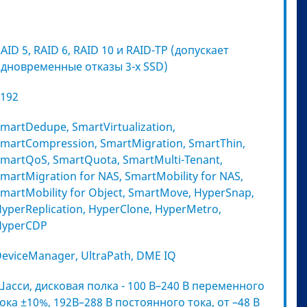
AID 5, RAID 6, RAID 10 и RAID-TP (допускает
дновременные отказы 3-х SSD)
192
martDedupe, SmartVirtualization,
martCompression, SmartMigration, SmartThin,
martQoS, SmartQuota, SmartMulti-Tenant,
martMigration for NAS, SmartMobility for NAS,
martMobility for Object, SmartMove, HyperSnap,
yperReplication, HyperClone, HyperMetro,
HyperCDP
eviceManager, UltraPath, DME IQ
асси, дисковая полка - 100 В–240 В переменного
ока ±10%, 192В–288 В постоянного тока, от –48 В