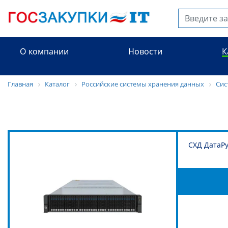
О компании
Новости
К
Главная
Каталог
Российские системы хранения данных
Сис
СХД ДатаРу