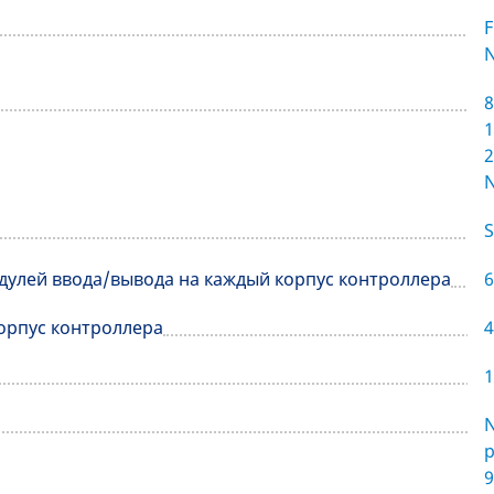
F
8
1
2
S
дулей ввода/вывода на каждый корпус контроллера
6
орпус контроллера
4
1
N
p
9