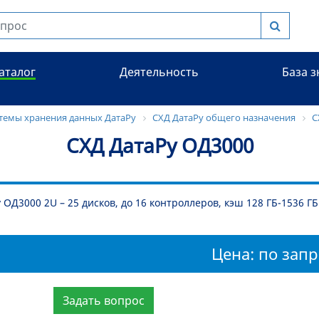
аталог
Деятельность
База 
темы хранения данных ДатаРу
СХД ДатаРу общего назначения
С
СХД ДатаРу ОД3000
 ОД3000 2U – 25 дисков, до 16 контроллеров, кэш 128 ГБ-1536 ГБ
Цена: по запр
Задать вопрос