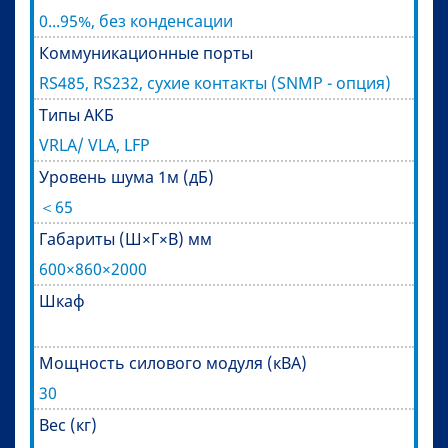
0...95%, без конденсации
Коммуникационные порты
RS485, RS232, сухие контакты (SNMP - опция)
Типы АКБ
VRLA/ VLA, LFP
Уровень шума 1м (дБ)
＜65
Габариты (Ш×Г×В) мм
600×860×2000
Шкаф
Мощность силового модуля (кВА)
30
Вес (кг)