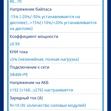
40...70
Напряжение байпаса
-15% (-20%/-30% устанавливается на
дисплее)...+15%(+10%/+20% устанавливается
на дисплее)
Коэффициент мощности
≥0.99
КНИ тока
≤5% (нелинейная, полная нагрузка)
Подключение к сети
3Ф4W+PE
Напряжение на АКБ
±192 (±168...±276) настраивается
Зарядный ток (А)
N×10 (N: количество силовых модулей)