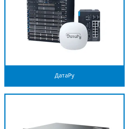
ДатаРу