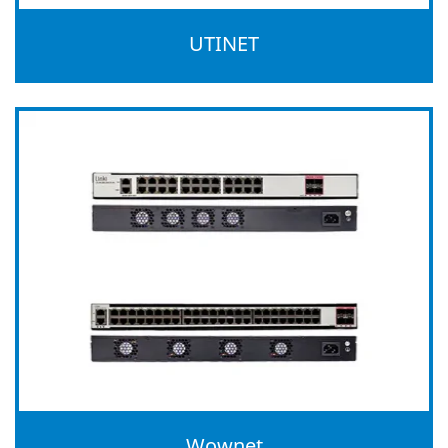
UTINET
Wownet