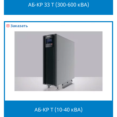
АБ-КР 33 Т (300-600 кВА)
Заказать
АБ-КР Т (10-40 кВА)