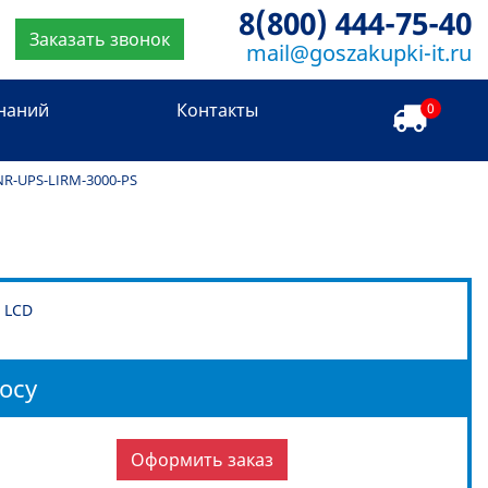
8(800) 444-75-40
Заказать звонок
mail@goszakupki-it.ru
знаний
Контакты
0
NR-UPS-LIRM-3000-PS
, LCD
осу
Оформить заказ