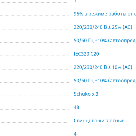
1
и
96% в режиме работы от 
220/230/240 В ± 25% (AC)
50/60 Гц ±10% (автоопре
IEC320 C20
220/230/240 В ± 10% (AC)
50/60 Гц ±10% (автоопре
Schuko x 3
48
Свинцово-кислотные
4