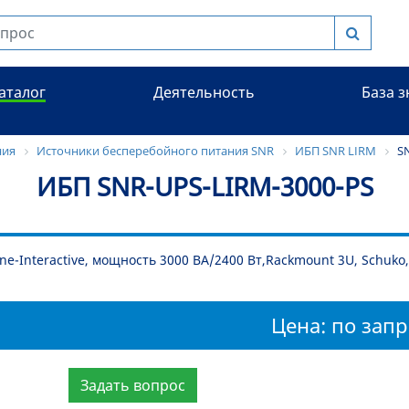
аталог
Деятельность
База 
ния
Источники бесперебойного питания SNR
ИБП SNR LIRM
S
ИБП SNR-UPS-LIRM-3000-PS
ne-Interactive, мощность 3000 ВА/2400 Вт,Rackmount 3U, Schuko
Цена: по запр
Задать вопрос