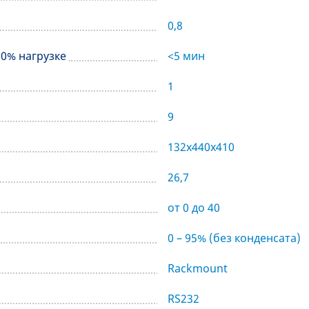
0,8
50% нагрузке
<5 мин
1
9
132x440x410
26,7
от 0 до 40
0 – 95% (без конденсата)
Rackmount
RS232