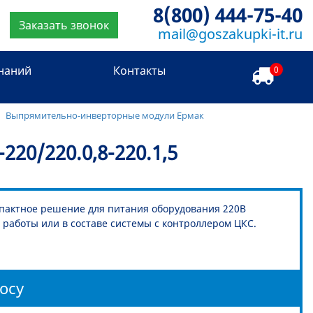
8(800) 444-75-40
Заказать звонок
mail@goszakupki-it.ru
знаний
Контакты
0
Выпрямительно-инверторные модули Ермак
0/220.0,8-220.1,5
мпактное решение для питания оборудования 220В
 работы или в составе системы с контроллером ЦКС.
осу