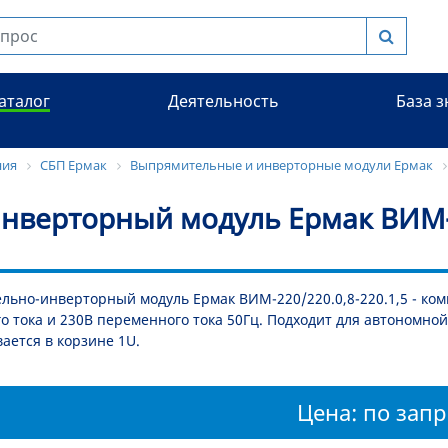
аталог
Деятельность
База 
ния
СБП Ермак
Выпрямительные и инверторные модули Ермак
верторный модуль Ермак ВИМ-22
ьно-инверторный модуль Ермак ВИМ-220/220.0,8-220.1,5 - ко
о тока и 230В переменного тока 50Гц. Подходит для автономной
ается в корзине 1U.
Цена: по запр