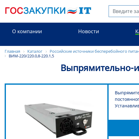
О компании
Новости
К
Главная
Каталог
Российские источники бесперебойного пита
ВИМ-220/220.0,8-220.1,5
Выпрямительно-ин
Выпрямител
постоянног
Устанавлив