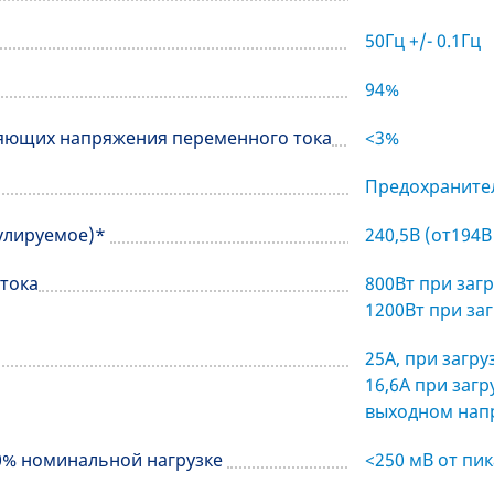
50Гц +/- 0.1Гц
94%
яющих напряжения переменного тока
<3%
Предохранител
гулируемое)*
240,5В (от194В
тока
800Вт при заг
1200Вт при за
25А, при загр
16,6А при заг
выходном нап
90% номинальной нагрузке
<250 мВ от пик