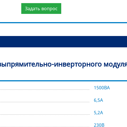
Задать вопрос
выпрямительно-инверторного модуля Е
1500ВА
6,5А
5,2А
230В