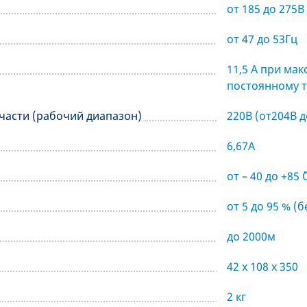
от 185 до 275В
от 47 до 53Гц
11,5 А при ма
постоянному т
части (рабочий диапазон)
220В (от204В д
6,67А
от – 40 до +85 ˚
от 5 до 95 % (
до 2000м
42 х 108 х 350
2 кг