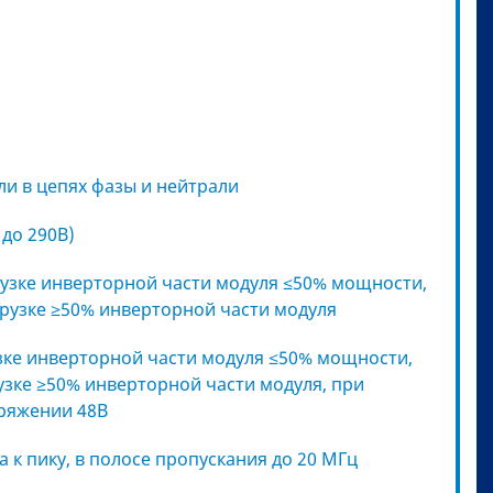
и в цепях фазы и нейтрали
 до 290В)
рузке инверторной части модуля ≤50% мощности,
грузке ≥50% инверторной части модуля
узке инверторной части модуля ≤50% мощности,
рузке ≥50% инверторной части модуля, при
ряжении 48В
а к пику, в полосе пропускания до 20 МГц