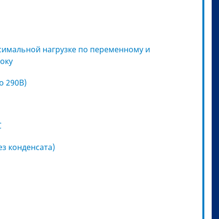
ксимальной нагрузке по переменному и
оку
о 290В)
C
без конденсата)