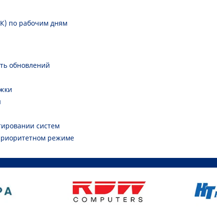
СК) по рабочим дням
ть обновлений
ржки
ы
ктировании систем
 приоритетном режиме