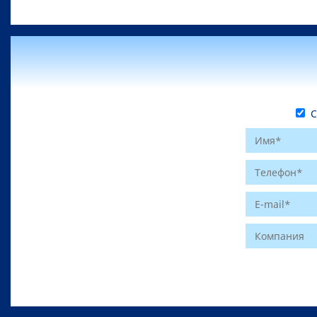
С 
Website