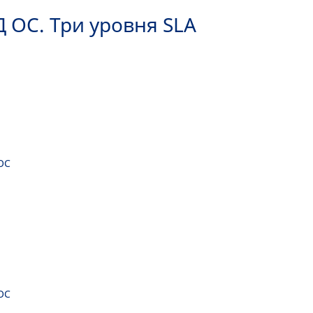
 ОС. Три уровня SLA
ОС
ОС