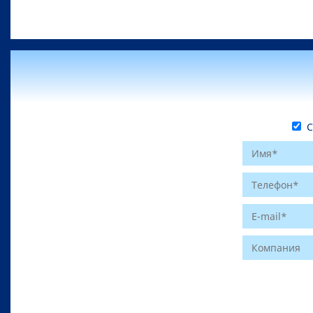
С 
Website