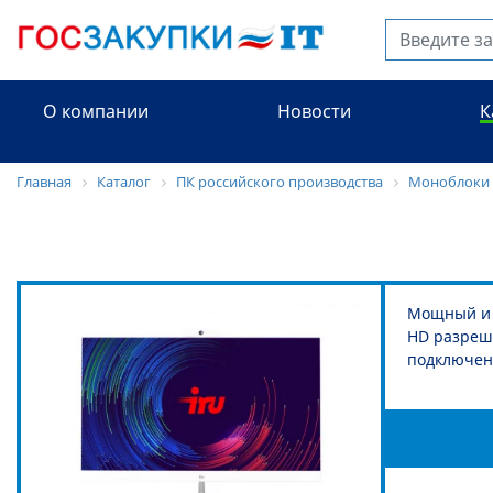
О компании
Новости
К
Главная
Каталог
ПК российского производства
Моноблоки 
Мощный и с
HD разреш
подключен