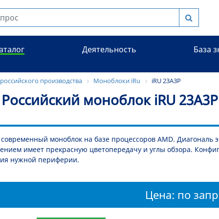
аталог
Деятельность
База 
российского производства
Моноблоки iRu
iRU 23A3P
Российский моноблок iRU 23A3P
овременный моноблок на базе процессоров AMD. Диагональ экр
ением имеет прекрасную цветопередачу и углы обзора. Конфи
ия нужной периферии.
Цена: по запр