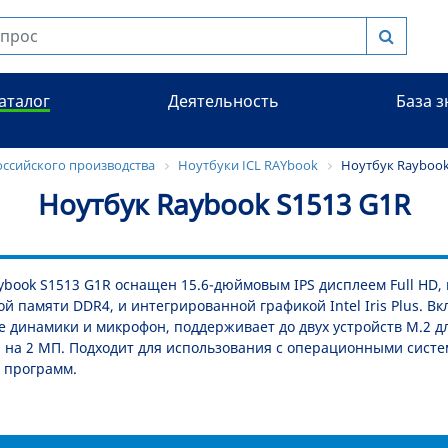
аталог
Деятельность
База 
оссийского производства
Ноутбуки ICL RAYbook
Ноутбук Raybook
Ноутбук Raybook S1513 G1R
ybook S1513 G1R оснащен 15.6-дюймовым IPS дисплеем Full HD, пр
й памяти DDR4, и интегрированной графикой Intel Iris Plus. 
 динамики и микрофон, поддерживает до двух устройств M.2 дл
 на 2 МП. Подходит для использования с операционными систе
 программ.