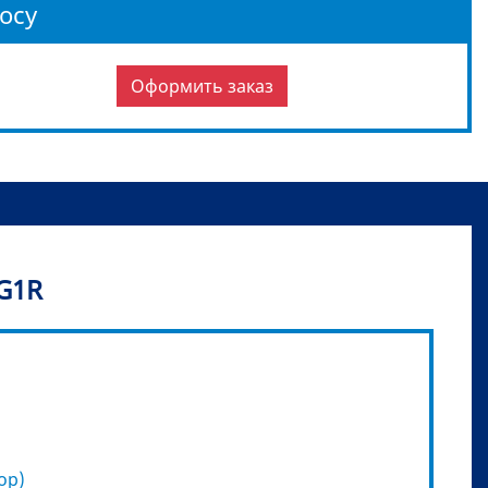
осу
Оформить заказ
 G1R
сор)