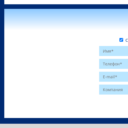
С 
Website