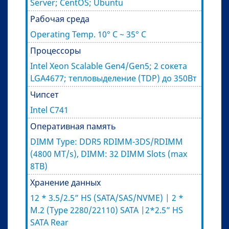
Server; CentOS; Ubuntu
Рабочая среда
Operating Temp. 10° C ~ 35° C
Процессоры
Intel Xeon Scalable Gen4/Gen5; 2 сокета
LGA4677; тепловыделение (TDP) до 350Вт
Чипсет
Intel C741
Оперативная память
DIMM Type: DDR5 RDIMM-3DS/RDIMM
(4800 MT/s), DIMM: 32 DIMM Slots (max
8TB)
Хранение данных
12 * 3.5/2.5” HS (SATA/SAS/NVME) | 2 *
M.2 (Type 2280/22110) SATA |2*2.5” HS
SATA Rear