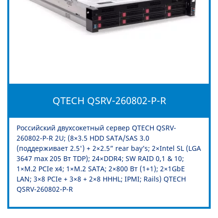
QTECH QSRV-260802-P-R
Российский двухсокетный сервер QTECH QSRV-
260802-P-R 2U; (8×3.5 HDD SATA/SAS 3.0
(поддерживает 2.5') + 2×2.5” rear bay’s; 2×Intel SL (LGA
3647 max 205 Вт TDP); 24×DDR4; SW RAID 0,1 & 10;
1×M.2 PCIe x4; 1×M.2 SATA; 2×800 Вт (1+1); 2×1GbE
LAN; 3×8 PCIe + 3×8 + 2×8 HHHL; IPMI; Rails) QTECH
QSRV-260802-P-R