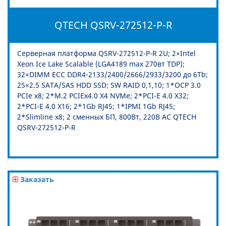
QTECH QSRV-272512-P-R
Серверная платформа QSRV-272512-P-R 2U; 2×Intel
Xeon Ice Lake Scalable (LGA4189 max 270вт TDP);
32×DIMM ECC DDR4-2133/2400/2666/2933/3200 до 6Tb;
25×2.5 SATA/SAS HDD SSD; SW RAID 0,1,10; 1*OCP 3.0
PCIe x8; 2*M.2 PCIEx4.0 X4 NVMe; 2*PCI-E 4.0 X32;
2*PCI-E 4.0 X16; 2*1Gb RJ45; 1*IPMI 1Gb RJ45;
2*Slimline x8; 2 сменных БП, 800Вт, 220В АС QTECH
QSRV-272512-P-R
Заказать