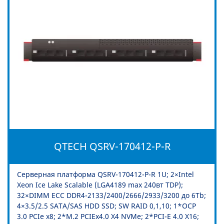
QTECH QSRV-170412-P-R
Серверная платформа QSRV-170412-P-R 1U; 2×Intel
Xeon Ice Lake Scalable (LGA4189 max 240вт TDP);
32×DIMM ECC DDR4-2133/2400/2666/2933/3200 до 6Tb;
4×3.5/2.5 SATA/SAS HDD SSD; SW RAID 0,1,10; 1*OCP
3.0 PCIe x8; 2*M.2 PCIEx4.0 X4 NVMe; 2*PCI-E 4.0 X16;