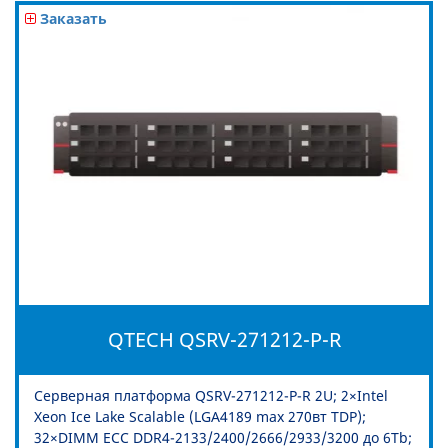
Заказать
QTECH QSRV-271212-P-R
Серверная платформа QSRV-271212-P-R 2U; 2×Intel
Xeon Ice Lake Scalable (LGA4189 max 270вт TDP);
32×DIMM ECC DDR4-2133/2400/2666/2933/3200 до 6Tb;