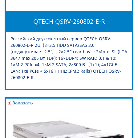
QTECH QSRV-260802-E-R
Российский двухсокетный сервер QTECH QSRV-
260802-E-R 2U; (8×3.5 HDD SATA/SAS 3.0
(поддерживает 2.5') + 2×2.5” rear bay’s; 2×Intel SL (LGA
3647 max 205 Вт TDP); 16×DDR4; SW RAID 0,1 & 10;
1×M.2 PCIe x4; 1×M.2 SATA; 2×800 Вт (1+1); 4×1GbE
LAN; 1х8 PCIe + 5x16 HHHL; IPMI; Rails) QTECH QSRV-
260802-E-R
Заказать