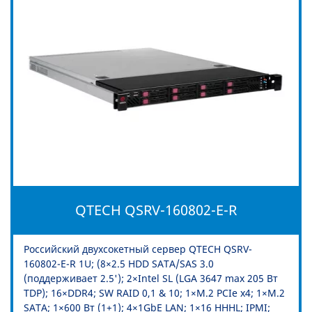
QTECH QSRV-160802-E-R
Российский двухсокетный сервер QTECH QSRV-
160802-E-R 1U; (8×2.5 HDD SATA/SAS 3.0
(поддерживает 2.5'); 2×Intel SL (LGA 3647 max 205 Вт
TDP); 16×DDR4; SW RAID 0,1 & 10; 1×M.2 PCIe x4; 1×M.2
SATA; 1×600 Вт (1+1); 4×1GbE LAN; 1×16 HHHL; IPMI;