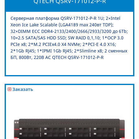
QTECH QSRV-171012-P-R
Серверная платформа QSRV-171012-P-R 1U; 2×Intel
Xeon Ice Lake Scalable (LGA4189 max 240вт TDP);
32×DIMM ECC DDR4-2133/2400/2666/2933/3200 до 6Tb;
10×2.5 SATA/SAS HDD SSD; SW RAID 0,1,10; 1*OCP 3.0
PCIe x8; 2*M.2 PCIEx4.0 X4 NVMe; 2*PCI-E 4.0 X16;
2*1Gb RJ45; 1*IPMI 1Gb RJ45; 2*Slimline x8; 2 сменных
БП, 800Вт, 220В АС QTECH QSRV-171012-P-R
Заказать