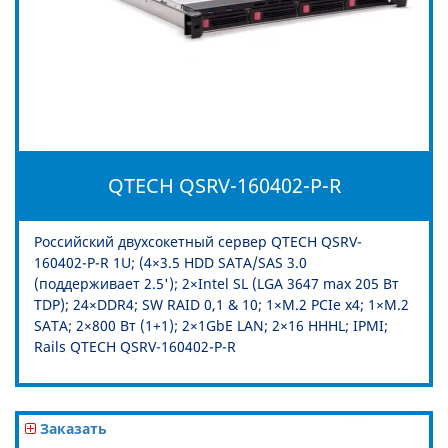
QTECH QSRV-160402-P-R
Российский двухсокетный сервер QTECH QSRV-
160402-P-R 1U; (4×3.5 HDD SATA/SAS 3.0
(поддерживает 2.5'); 2×Intel SL (LGA 3647 max 205 Вт
TDP); 24×DDR4; SW RAID 0,1 & 10; 1×M.2 PCIe x4; 1×M.2
SATA; 2×800 Вт (1+1); 2×1GbE LAN; 2×16 HHHL; IPMI;
Rails QTECH QSRV-160402-P-R
Заказать