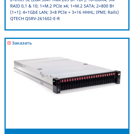
RAID 0,1 & 10; 1×M.2 PCIe x4; 1×M.2 SATA; 2×800 Вт
(1+1); 4×1GbE LAN; 3×8 PCIe + 3×16 HHHL; IPMI; Rails)
QTECH QSRV-261602-E-R
Заказать