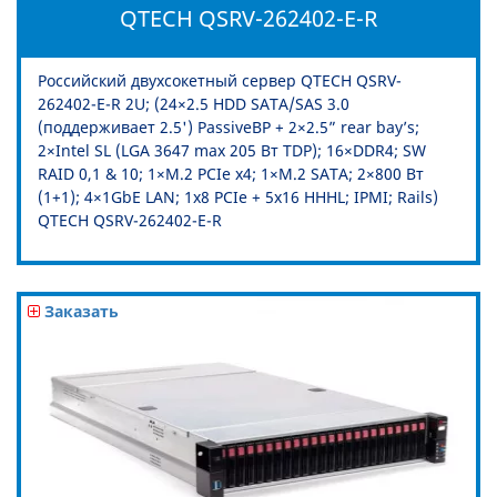
QTECH QSRV-262402-E-R
Российский двухсокетный сервер QTECH QSRV-
262402-E-R 2U; (24×2.5 HDD SATA/SAS 3.0
(поддерживает 2.5') PassiveBP + 2×2.5” rear bay’s;
2×Intel SL (LGA 3647 max 205 Вт TDP); 16×DDR4; SW
RAID 0,1 & 10; 1×M.2 PCIe x4; 1×M.2 SATA; 2×800 Вт
(1+1); 4×1GbE LAN; 1х8 PCIe + 5x16 HHHL; IPMI; Rails)
QTECH QSRV-262402-E-R
Заказать