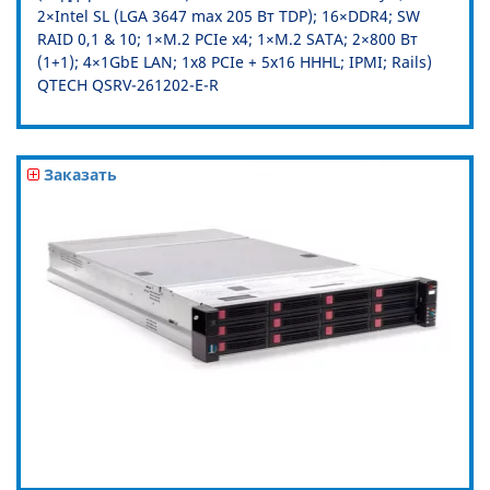
2×Intel SL (LGA 3647 max 205 Вт TDP); 16×DDR4; SW
RAID 0,1 & 10; 1×M.2 PCIe x4; 1×M.2 SATA; 2×800 Вт
(1+1); 4×1GbE LAN; 1х8 PCIe + 5x16 HHHL; IPMI; Rails)
QTECH QSRV-261202-E-R
Заказать