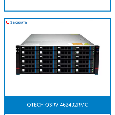
Заказать
QTECH QSRV-462402RMC