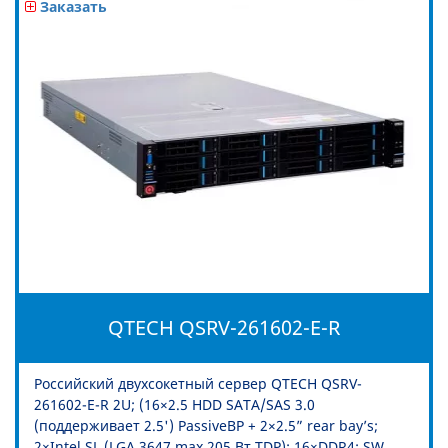
Заказать
QTECH QSRV-261602-E-R
Российский двухсокетный сервер QTECH QSRV-
261602-E-R 2U; (16×2.5 HDD SATA/SAS 3.0
(поддерживает 2.5') PassiveBP + 2×2.5” rear bay’s;
2×Intel SL (LGA 3647 max 205 Вт TDP); 16×DDR4; SW