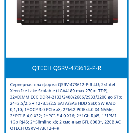
QTECH QSRV-473612-P-R
Серверная платформа QSRV-473612-P-R 4U; 2×Intel
Xeon Ice Lake Scalable (LGA4189 max 270вт TDP);
32×DIMM ECC DDR4-2133/2400/2666/2933/3200 до 6Tb;
24×3.5/2.5 + 12×3.5/2.5 SATA/SAS HDD SSD; SW RAID
0,1,10; 1*OCP 3.0 PCIe x8; 2*M.2 PCIEx4.0 X4 NVMe;
2*PCI-E 4.0 X32; 2*PCI-E 4.0 X16; 2*1Gb RJ45; 1*IPMI
1Gb RJ45; 2*Slimline x8; 2 сменных БП, 800Вт, 220В АС
QTECH QSRV-473612-P-R