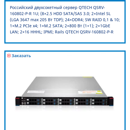
Российский двухсокетный сервер QTECH QSRV-
160802-P-R 1U; (8×2.5 HDD SATA/SAS 3.0; 2×Intel SL
(LGA 3647 max 205 Вт TDP); 24×DDR4; SW RAID 0,1 & 10;
1×M.2 PCIe x4; 1×M.2 SATA; 2×800 Вт (1+1); 2×1GbE
LAN; 2×16 HHHL; IPMI; Rails QTECH QSRV-160802-P-R
Заказать