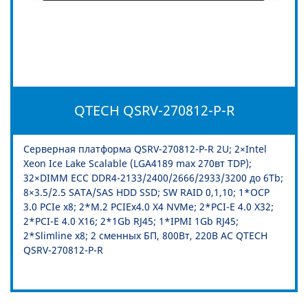
QTECH QSRV-270812-P-R
Серверная платформа QSRV-270812-P-R 2U; 2×Intel
Xeon Ice Lake Scalable (LGA4189 max 270вт TDP);
32×DIMM ECC DDR4-2133/2400/2666/2933/3200 до 6Tb;
8×3.5/2.5 SATA/SAS HDD SSD; SW RAID 0,1,10; 1*OCP
3.0 PCIe x8; 2*M.2 PCIEx4.0 X4 NVMe; 2*PCI-E 4.0 X32;
2*PCI-E 4.0 X16; 2*1Gb RJ45; 1*IPMI 1Gb RJ45;
2*Slimline x8; 2 сменных БП, 800Вт, 220В АС QTECH
QSRV-270812-P-R