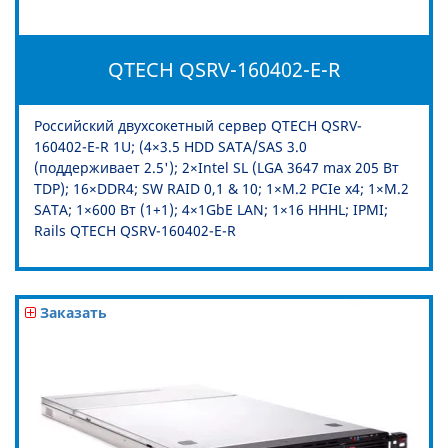
QTECH QSRV-160402-E-R
Российский двухсокетный сервер QTECH QSRV-
160402-E-R 1U; (4×3.5 HDD SATA/SAS 3.0
(поддерживает 2.5'); 2×Intel SL (LGA 3647 max 205 Вт
TDP); 16×DDR4; SW RAID 0,1 & 10; 1×M.2 PCIe x4; 1×M.2
SATA; 1×600 Вт (1+1); 4×1GbE LAN; 1×16 HHHL; IPMI;
Rails QTECH QSRV-160402-E-R
Заказать