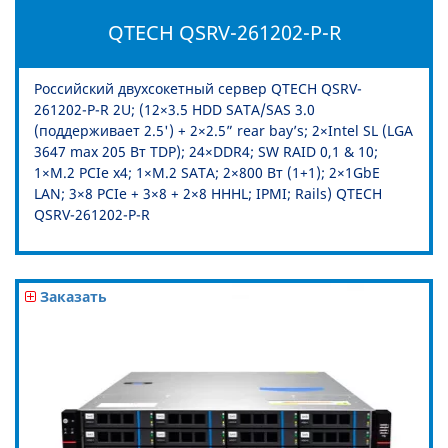
QTECH QSRV-261202-P-R
Российский двухсокетный сервер QTECH QSRV-
261202-P-R 2U; (12×3.5 HDD SATA/SAS 3.0
(поддерживает 2.5') + 2×2.5” rear bay’s; 2×Intel SL (LGA
3647 max 205 Вт TDP); 24×DDR4; SW RAID 0,1 & 10;
1×M.2 PCIe x4; 1×M.2 SATA; 2×800 Вт (1+1); 2×1GbE
LAN; 3×8 PCIe + 3×8 + 2×8 HHHL; IPMI; Rails) QTECH
QSRV-261202-P-R
Заказать