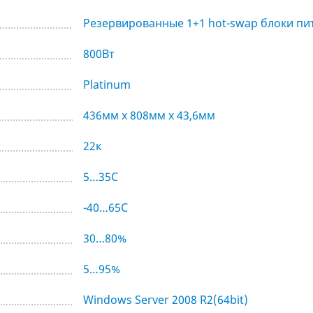
Резервированные 1+1 hot-swap блоки пи
800Вт
Platinum
436мм х 808мм х 43,6мм
22к
5…35С
-40…65С
30…80%
5…95%
Windows Server 2008 R2(64bit)