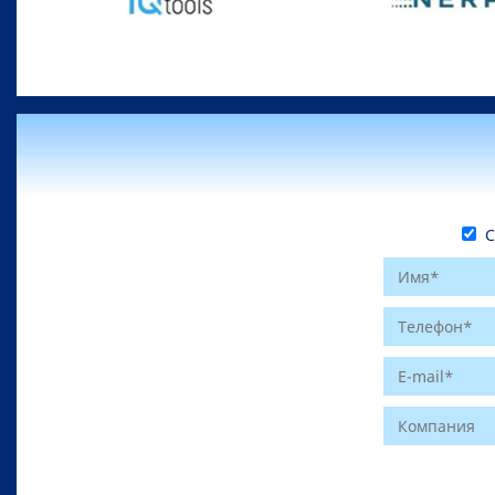
С 
Website