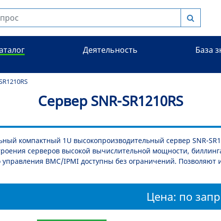
аталог
Деятельность
База 
SR1210RS
Сервер SNR-SR1210RS
ьный компактный 1U высокопроизводительный сервер SNR-SR1
троения серверов высокой вычислительной мощности, биллинга
 управления BMC/IPMI доступны без ограничений. Позволяют и
Цена: по запр