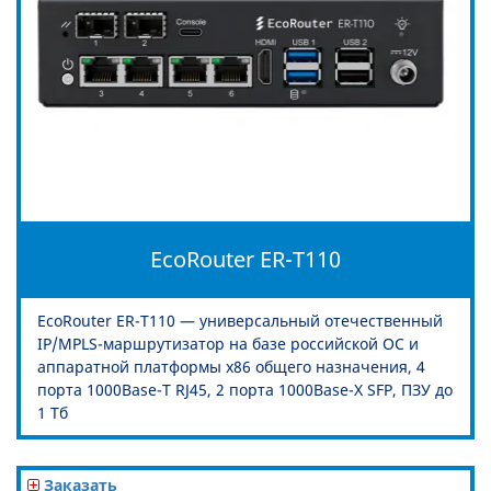
EcoRouter ER-T110
EcoRouter ER-T110 — универсальный отечественный
IP/MPLS-маршрутизатор на базе российской ОС и
аппаратной платформы x86 общего назначения, 4
порта 1000Base-T RJ45, 2 порта 1000Base-X SFP, ПЗУ до
1 Тб
Заказать