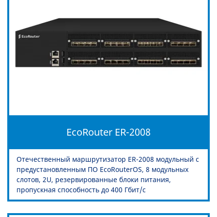
EcoRouter ER-2008
Отечественный маршрутизатор ER-2008 модульный с
предустановленным ПО EcoRouterOS, 8 модульных
слотов, 2U, резервированные блоки питания,
пропускная способность до 400 Гбит/c