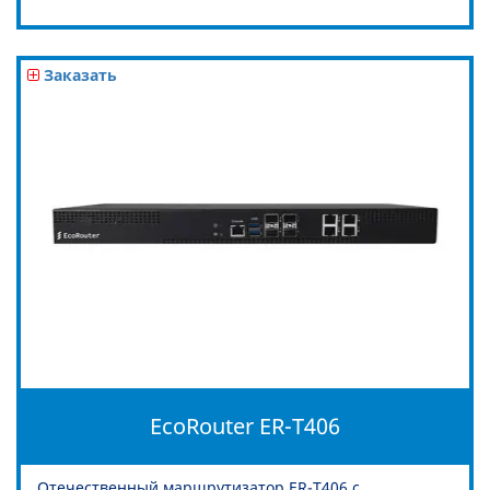
Заказать
EcoRouter ER-T406
Отечественный маршрутизатор ER-T406 с