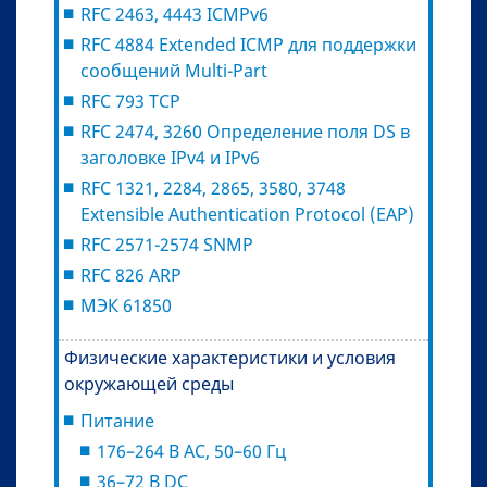
RFC 2463, 4443 ICMPv6
RFC 4884 Extended ICMP для поддержки
сообщений Multi-Part
RFC 793 TCP
RFC 2474, 3260 Определение поля DS в
заголовке IPv4 и IPv6
RFC 1321, 2284, 2865, 3580, 3748
Extensible Authentication Protocol (EAP)
RFC 2571-2574 SNMP
RFC 826 ARP
МЭК 61850
Физические характеристики и условия
окружающей среды
Питание
176–264 В AC, 50–60 Гц
36–72 В DC