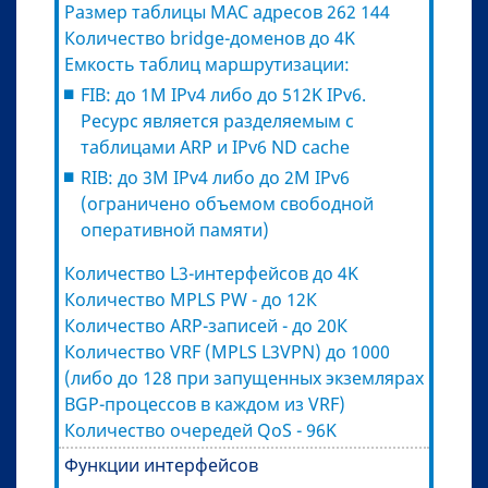
Размер таблицы MAC адресов 262 144
Количество bridge-доменов до 4K
Емкость таблиц маршрутизации:
FIB: до 1M IPv4 либо до 512K IPv6.
Ресурс является разделяемым с
таблицами ARP и IPv6 ND cache
RIB: до 3M IPv4 либо до 2M IPv6
(ограничено объемом свободной
оперативной памяти)
Количество L3-интерфейсов до 4K
Количество MPLS PW - до 12К
Количество ARP-записей - до 20К
Количество VRF (MPLS L3VPN) до 1000
(либо до 128 при запущенных экземлярах
BGP-процессов в каждом из VRF)
Количество очередей QoS - 96K
Функции интерфейсов