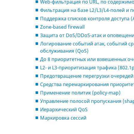
Web-фильтрация по URL, по содержимому 
Фильтрация на базе L2/L3/L4-полей и 
Поддержка списков контроля доступа (A
Zone-based firewall
Защита от DoS/DDoS-атак и оповещени
Логирование событий атак, событий с
обслуживания (QoS)
До 8 приоритетных или взвешенных оч
L2- и L3-приоритизация трафика (802.1p 
Предотвращение перегрузки очередей
Средства перемаркирования приорите
Применение политик (policy-map)
Управление полосой пропускания (sha
Иерархический QоS
Маркировка сессий