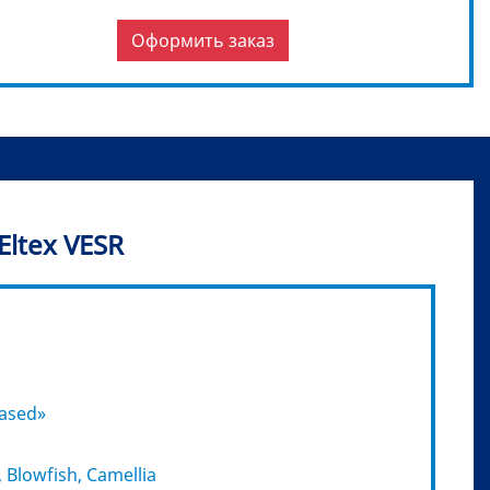
Оформить заказ
ltex VESR
based»
Blowfish, Camellia