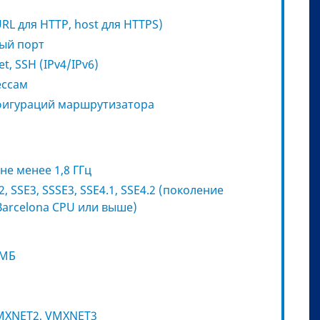
URL для HTTP, host для HTTPS)
ый порт
, SSH (IPv4/IPv6)
ессам
фигураций маршрутизатора
не менее 1,8 ГГц
 SSE3, SSSE3, SSE4.1, SSE4.2 (поколение
Barcelona CPU или выше)
 МБ
 VMXNET2, VMXNET3