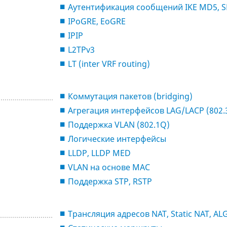
Аутентификация сообщений IKE MD5, S
IPoGRE, EoGRE
IPIP
L2TPv3
LT (inter VRF routing)
Коммутация пакетов (bridging)
Агрегация интерфейсов LAG/LACP (802.
Поддержка VLAN (802.1Q)
Логические интерфейсы
LLDP, LLDP MED
VLAN на основе MAC
Поддержка STP, RSTP
Трансляция адресов NAT, Static NAT, AL