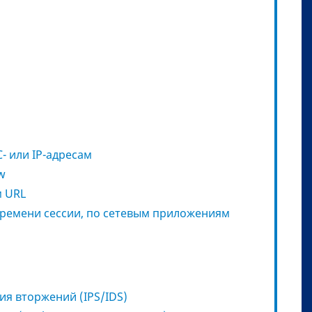
- или IP-адресам
w
м URL
времени сессии, по сетевым приложениям
я вторжений (IPS/IDS)