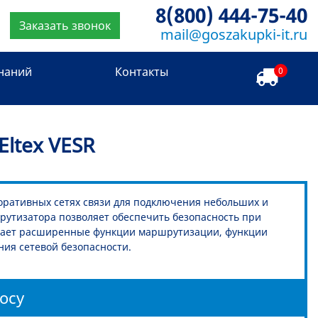
8(800) 444-75-40
Заказать звонок
mail@goszakupki-it.ru
знаний
Контакты
0
ltex VESR
оративных сетях связи для подключения небольших и
рутизатора позволяет обеспечить безопасность при
ивает расширенные функции маршрутизации, функции
ия сетевой безопасности.
осу