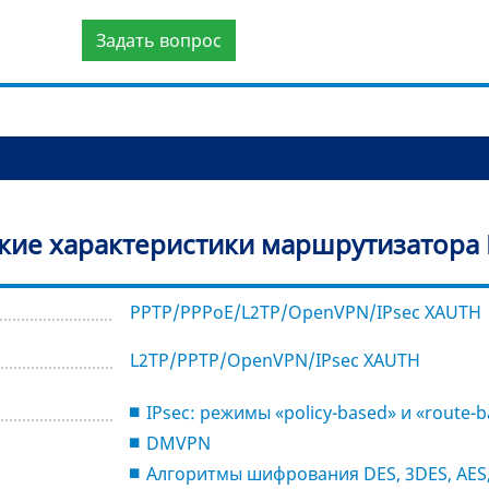
Задать вопрос
кие характеристики маршрутизатора E
PPTP/PPPoE/L2TP/OpenVPN/IPsec XAUTH
L2TP/PPTP/OpenVPN/IPsec XAUTH
IPsec: режимы «policy-based» и «route-
DMVPN
Алгоритмы шифрования DES, 3DES, AES, 