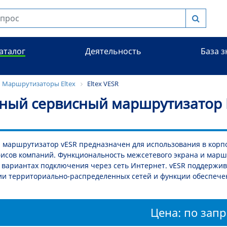
аталог
Деятельность
База 
Маршрутизаторы Eltex
Eltex VESR
ный сервисный маршрутизатор E
 маршрутизатор vESR предназначен для использования в корп
исов компаний. Функциональность межсетевого экрана и марш
 вариантах подключения через сеть Интернет. vESR поддерж
и территориально-распределенных сетей и функции обеспечен
Цена: по запр