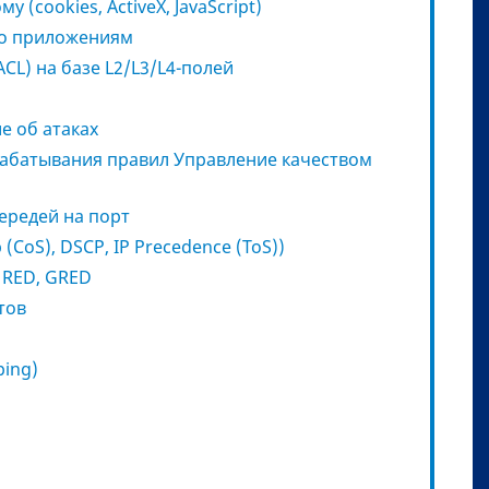
(cookies, ActiveX, JavaScript)
по приложениям
CL) на базе L2/L3/L4-полей
е об атаках
рабатывания правил Управление качеством
ередей на порт
(CoS), DSCP, IP Precedence (ToS))
 RED, GRED
тов
ping)