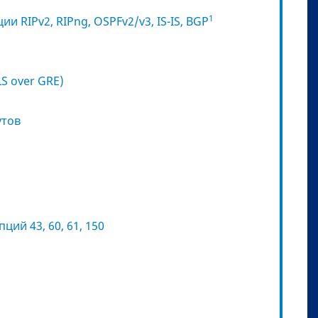
1
RIPv2, RIPng, OSPFv2/v3, IS-IS, BGP
S over GRE)
утов
ий 43, 60, 61, 150