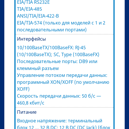
EIA/TIA RS232E
TIA/EIA-485
ANSI/TIA/EIA-422-B
EIA/TIA-574 (только для моделей с 1 и 2
последовательными портами)
Интерфейсы
10/100BaseTX/100BaseFX: RJ-45
(10/100BaseTX); SC, Type (100BaseFX)
Последовательные порты: DB9 или
клеммный разъем
Управление потоком передачи данных:
программный XON/XOFF (по умолчанию
XOFF)
Скорость передачи данных: 50 б/с —
460,8 кбит/с
Питание
Входное напряжение: терминальный
блок 12 … 32 В DC; 12 В DC (DC Jack) (блок