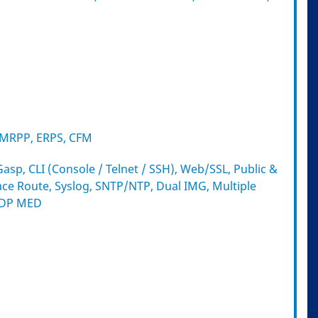
, MRPP, ERPS, CFM
p, CLI (Console / Telnet / SSH), Web/SSL, Public &
race Route, Syslog, SNTP/NTP, Dual IMG, Multiple
LLDP MED