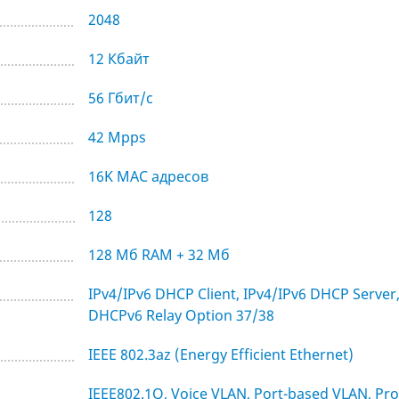
2048
12 Кбайт
56 Гбит/с
42 Mpps
16K MAC адресов
128
128 Мб RAM + 32 Мб
IPv4/IPv6 DHCP Client, IPv4/IPv6 DHCP Server
DHCPv6 Relay Option 37/38
IEEE 802.3az (Energy Efficient Ethernet)
IEEE802.1Q, Voice VLAN, Port-based VLAN, Pr