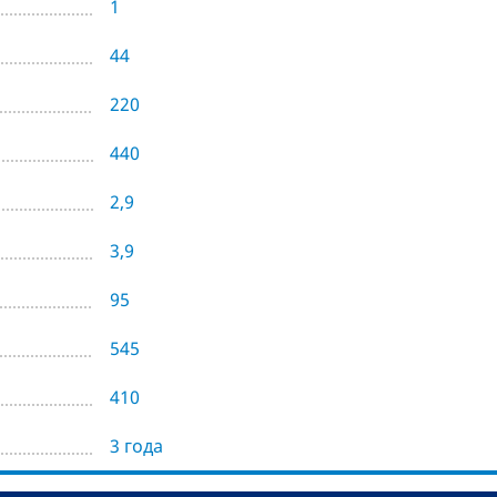
1
44
220
440
2,9
3,9
95
545
410
3 года