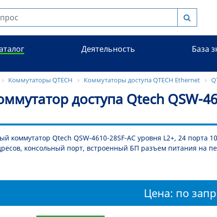
аталог
Деятельность
База 
Коммутаторы QTECH
Коммутаторы доступа QTECH Ethernet
Q
коммутатор доступа Qtech QSW-46
й коммутатор Qtech QSW-4610-28SF-AC уровня L2+, 24 порта 100
ресов, консольный порт, встроенный БП разъем питания на пе
Цена: по запр