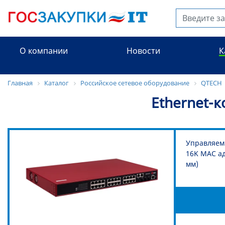
О компании
Новости
К
Главная
Каталог
Российское сетевое оборудование
QTECH
Ethernet-
Управляемы
16K MAC ад
мм)