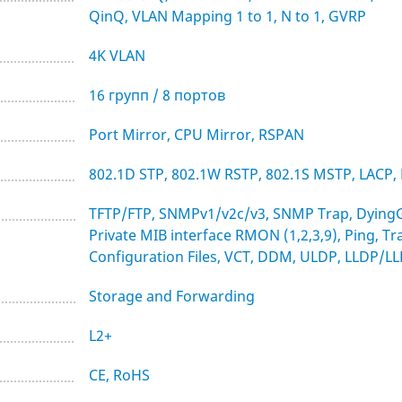
QinQ, VLAN Mapping 1 to 1, N to 1, GVRP
4K VLAN
16 групп / 8 портов
Port Mirror, CPU Mirror, RSPAN
802.1D STP, 802.1W RSTP, 802.1S MSTP, LACP
TFTP/FTP, SNMPv1/v2c/v3, SNMP Trap, DyingGas
Private MIB interface RMON (1,2,3,9), Ping, T
Configuration Files, VCT, DDM, ULDP, LLDP/
Storage and Forwarding
L2+
CE, RoHS