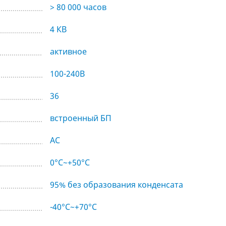
> 80 000 часов
4 КВ
активное
100-240В
36
встроенный БП
AC
0°C~+50°C
95% без образования конденсата
-40°C~+70°C