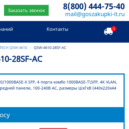
8(800) 444-75-40
Заказать звонок
mail@goszakupki-it.ru
знаний
Контакты
0
TECH QSW-4610
QSW-4610-28SF-AC
10-28SF-AC
/1000BASE-X SFP, 4 порта комбо 1000BASE-T\SFP, 4K VLAN,
редней панели, 100-240В AC, размеры ШхГхВ (440x220x44
осу