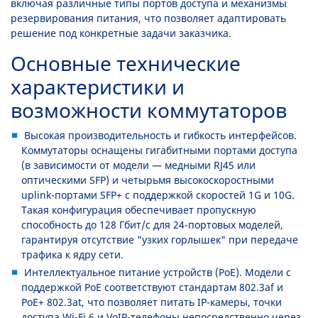
включая различные типы портов доступа и механизмы
резервирования питания, что позволяет адаптировать
решение под конкретные задачи заказчика.
Основные технические
характеристики и
возможности коммутаторов
Высокая производительность и гибкость интерфейсов.
Коммутаторы оснащены гигабитными портами доступа
(в зависимости от модели — медными RJ45 или
оптическими SFP) и четырьмя высокоскоростными
uplink-портами SFP+ с поддержкой скоростей 1G и 10G.
Такая конфигурация обеспечивает пропускную
способность до 128 Гбит/с для 24-портовых моделей,
гарантируя отсутствие "узких горлышек" при передаче
трафика к ядру сети.
Интеллектуальное питание устройств (PoE). Модели с
поддержкой PoE соответствуют стандартам 802.3af и
PoE+ 802.3at, что позволяет питать IP-камеры, точки
доступа Wi-Fi 6 и VoIP-телефоны непосредственно через