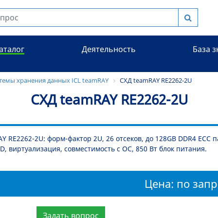
аталог
Деятельность
База 
темы хранения данных ICL teamRAY
СХД teamRAY RE2262-2U
СХД teamRAY RE2262-2U
Y RE2262-2U: форм-фактор 2U, 26 отсеков, до 128GB DDR4 ECC пам
ID, виртуализация, совместимость с ОС, 850 Вт блок питания.
Цена: по запр
Задать вопрос