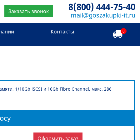
8(800) 444-75-40
Заказать звонок
mail@goszakupki-it.ru
знаний
Контакты
0
яти, 1/10Gb iSCSI и 16Gb Fibre Channel, макс. 286
осу
Оформить заказ