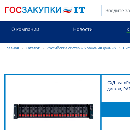
О компании
Новости
К
Главная
Каталог
Российские системы хранения данных
Сис
СХД teamRA
дисков, RA