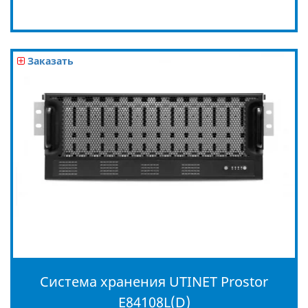
Заказать
Система хранения UTINET Prostor
E84108L(D)