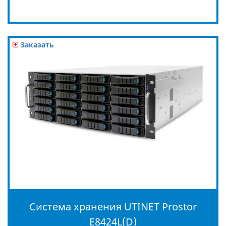
Заказать
Система хранения UTINET Prostor
E8424L(D)