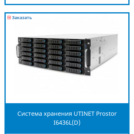
Заказать
Система хранения UTINET Prostor
I6436L(D)