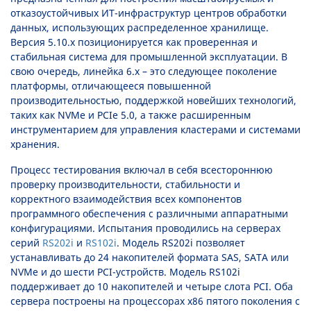
отказоустойчивых ИТ-инфраструктур центров обработки
данных, использующих распределенное хранилище.
Версия 5.10.x позиционируется как проверенная и
стабильная система для промышленной эксплуатации. В
свою очередь, линейка 6.x – это следующее поколение
платформы, отличающееся повышенной
производительностью, поддержкой новейших технологий,
таких как NVMe и PCIe 5.0, а также расширенным
инструментарием для управления кластерами и системами
хранения.
Процесс тестирования включал в себя всестороннюю
проверку производительности, стабильности и
корректного взаимодействия всех компонентов
программного обеспечения с различными аппаратными
конфигурациями. Испытания проводились на серверах
серий
RS202i
и
RS102i
. Модель RS202i позволяет
устанавливать до 24 накопителей формата SAS, SATA или
NVMe и до шести PCI-устройств. Модель RS102i
поддерживает до 10 накопителей и четыре слота PCI. Оба
сервера построены на процессорах x86 пятого поколения с