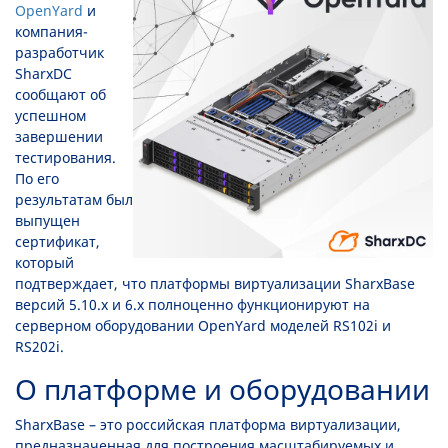
OpenYard
и
компания-
разработчик
SharxDC
сообщают об
успешном
завершении
тестирования.
По его
результатам был
выпущен
сертификат,
который
подтверждает, что платформы виртуализации SharxBase
версий 5.10.x и 6.x полноценно функционируют на
серверном оборудовании OpenYard моделей RS102i и
RS202i.
О платформе и оборудовании
SharxBase – это российская платформа виртуализации,
предназначенная для построения масштабируемых и