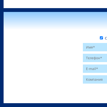
С 
Website