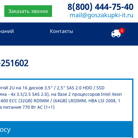
8(800) 444-75-40
Заказать звонок
mail@goszakupki-it.ru
знаний
Контакты
0
251602
й 2U на 16 дисков 3,5" / 2,5" SAS 2.0 HDD / SSD
а - 4x 3.5/2.5 SAS 2.0), на базе 2 процессоров Intel Xeon
 2400 ECC (32GB) RDIMM / (64GB) LRDIMM, HBA LSI 2008, 1
ка питания 770 Вт AC (1+1)
осу