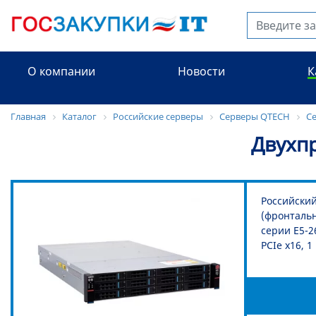
О компании
Новости
К
Главная
Каталог
Российские серверы
Серверы QTECH
Се
Двухп
Российский
(фронтальна
серии E5-2
PCIe x16, 1