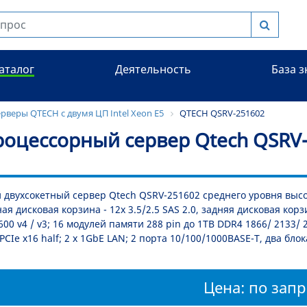
аталог
Деятельность
База 
рверы QTECH с двумя ЦП Intel Xeon E5
QTECH QSRV-251602
роцессорный сервер Qtech QSRV-
 двухсокетный сервер Qtech QSRV-251602 среднего уровня высото
я дисковая корзина - 12x 3.5/2.5 SAS 2.0, задняя дисковая корзин
600 v4 / v3; 16 модулей памяти 288 pin до 1TB DDR4 1866/ 2133/
 PCIe x16 half; 2 x 1GbE LAN; 2 порта 10/100/1000BASE-T, два бло
Цена: по запр