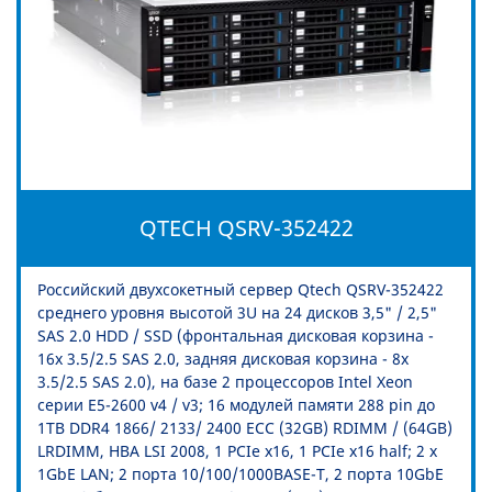
QTECH QSRV-352422
Российский двухсокетный сервер Qtech QSRV-352422
среднего уровня высотой 3U на 24 дисков 3,5" / 2,5"
SAS 2.0 HDD / SSD (фронтальная дисковая корзина -
16x 3.5/2.5 SAS 2.0, задняя дисковая корзина - 8x
3.5/2.5 SAS 2.0), на базе 2 процессоров Intel Xeon
серии E5-2600 v4 / v3; 16 модулей памяти 288 pin до
1TB DDR4 1866/ 2133/ 2400 ECC (32GB) RDIMM / (64GB)
LRDIMM, HBA LSI 2008, 1 PCIe x16, 1 PCIe x16 half; 2 x
1GbE LAN; 2 порта 10/100/1000BASE-T, 2 порта 10GbE