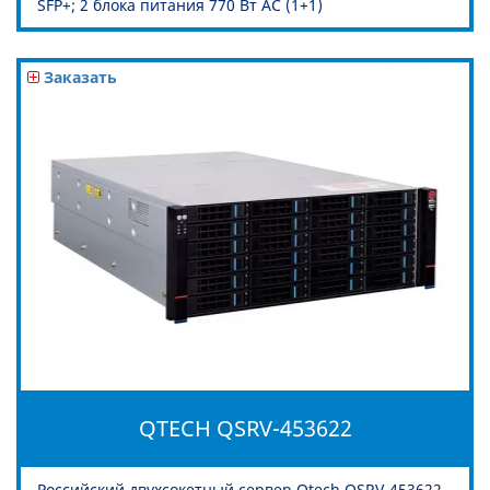
SFP+; 2 блока питания 770 Вт AC (1+1)
Заказать
QTECH QSRV-453622
Российский двухсокетный сервер Qtech QSRV-453622