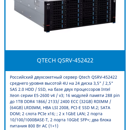
QTECH QSRV-452422
Российский двухсокетный сервер Qtech QSRV-452422
среднего уровня высотой 4U на 24 диска 3,5" / 2,5"
SAS 2.0 HDD / SSD, на базе двух процессоров Intel
Xeon серии E5-2600 v4 / v3; 16 модулей памяти 288 pin
до 1TB DDR4 1866/ 2133/ 2400 ECC (32GB) RDIMM /
(64GB) LRDIMM, HBA LSI 2008, PCI-E SSD M.2; SATA
DOM; 2 слота PCIe x16; ; 2 x 1GbE LAN; 2 порта
10/100/1000BASE-T, 2 порта 10GbE SFP+; два блока
питания 800 Вт AC (1+1)