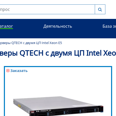
аталог
Деятельность
База 
рверы QTECH с двумя ЦП Intel Xeon E5
веры QTECH с двумя ЦП Intel Xeo
Заказать