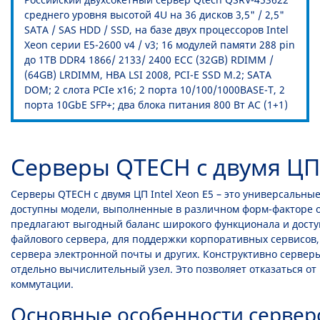
среднего уровня высотой 4U на 36 дисков 3,5" / 2,5"
SATA / SAS HDD / SSD, на базе двух процессоров Intel
Xeon серии E5-2600 v4 / v3; 16 модулей памяти 288 pin
до 1TB DDR4 1866/ 2133/ 2400 ECC (32GB) RDIMM /
(64GB) LRDIMM, HBA LSI 2008, PCI-E SSD M.2; SATA
DOM; 2 слота PCIe x16; 2 порта 10/100/1000BASE-T, 2
порта 10GbE SFP+; два блока питания 800 Вт AC (1+1)
Серверы QTECH с двумя ЦП 
Серверы QTECH с двумя ЦП Intel Xeon E5 – это универсальные
доступны модели, выполненные в различном форм-факторе 
предлагают выгодный баланс широкого функционала и доступ
файлового сервера, для поддержки корпоративных сервисов, 
сервера электронной почты и других. Конструктивно серверы
отдельно вычислительный узел. Это позволяет отказаться о
коммутации.
Основные особенности сервер