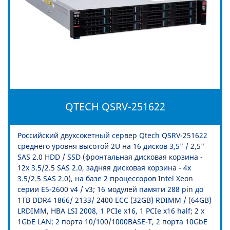
QTECH QSRV-251622
Российский двухсокетный сервер Qtech QSRV-251622
среднего уровня высотой 2U на 16 дисков 3,5" / 2,5"
SAS 2.0 HDD / SSD (фронтальная дисковая корзина -
12x 3.5/2.5 SAS 2.0, задняя дисковая корзина - 4x
3.5/2.5 SAS 2.0), на базе 2 процессоров Intel Xeon
серии E5-2600 v4 / v3; 16 модулей памяти 288 pin до
1TB DDR4 1866/ 2133/ 2400 ECC (32GB) RDIMM / (64GB)
LRDIMM, HBA LSI 2008, 1 PCIe x16, 1 PCIe x16 half; 2 x
1GbE LAN; 2 порта 10/100/1000BASE-T, 2 порта 10GbE